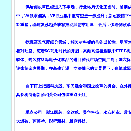
供给侧改革已经进入下半场，行业格局优化正当时。前期供给
中，VA供求偏紧，VE行业集中度有望进一步提升；新冠疫情下
经重塑，基建复苏趋势或将拉动其需求用量；最后，供给侧改革
挖掘高景气度细分领域，相关材料标的具备成长性。尽管大宗
相对旺盛。随着5G商用时代的开启，高频高速覆铜板中PTFE
驱体、封装材料等电子化学品的进口替代市场空间广阔；国六标
迎来黄金发展期；在基建升温、立法催化的大背景下，建筑减隔
自下而上把握科技股、军民融合和国企改革的机会。在外部环
具备机制创新的相关公司值得重点关注。
重点公司：浙江医药、金达威、昊华科技、永安药业、震安科
大爆破、苏博特、彤程新材、雅克科技。