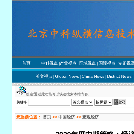
首页
中科视点
产业视点
区域视点
国际视点
专题视
|
|
|
|
英文视点
Global News
China News
District News
|
|
|
|
搜索:通过此功能可以快速搜索本站内容.
关键字
您当前位置：
首页
>>
中国经济
>>
宏观经济