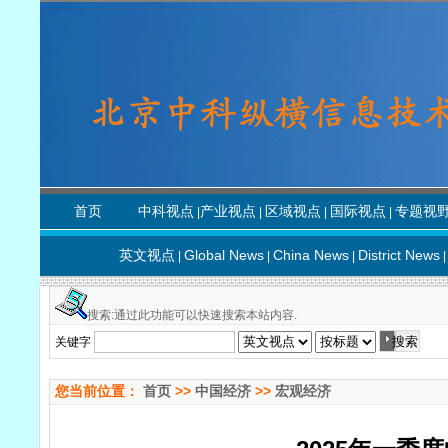
首页
中科视点
产业视点
区域视点
国际视点
专题视
|
|
|
|
英文视点
Global News
China News
District News
|
|
|
|
搜索:通过此功能可以快速搜索本站内容.
关键字
您当前位置：
首页
>>
中国经济
>>
宏观经济