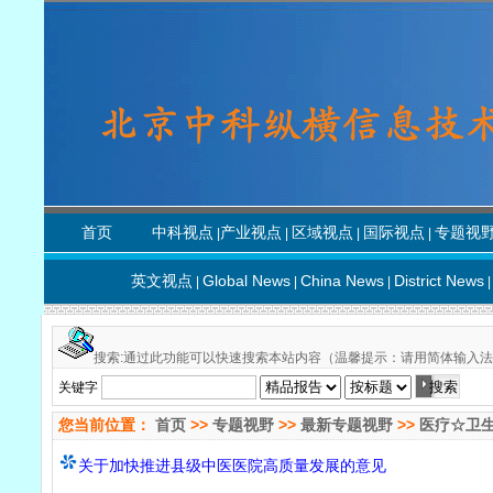
首页
中科视点
产业视点
区域视点
国际视点
专题视
|
|
|
|
英文视点
Global News
China News
District News
|
|
|
|
搜索:通过此功能可以快速搜索本站内容（温馨提示：请用简体输入法
关键字
您当前位置：
首页
>>
专题视野
>>
最新专题视野
>>
医疗☆卫
关于加快推进县级中医医院高质量发展的意见